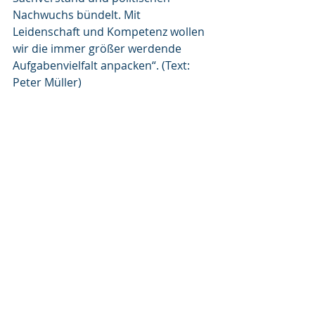
Nachwuchs bündelt. Mit 
Leidenschaft und Kompetenz wollen 
wir die immer größer werdende 
Aufgabenvielfalt anpacken“. (Text: 
Peter Müller)
Bild: Andreas Riedel | CSU-
Kreistagskandidaten zusammen mit dem 
CSU-Kreisvorsitzenden Dr. Christian von 
Dobschütz