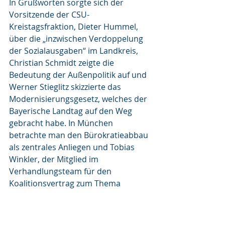
In Grußworten sorgte sich der 
Vorsitzende der CSU-
Kreistagsfraktion, Dieter Hummel, 
über die „inzwischen Verdoppelung 
der Sozialausgaben“ im Landkreis, 
Christian Schmidt zeigte die 
Bedeutung der Außenpolitik auf und 
Werner Stieglitz skizzierte das 
Modernisierungsgesetz, welches der 
Bayerische Landtag auf den Weg 
gebracht habe. In München 
betrachte man den Bürokratieabbau 
als zentrales Anliegen und Tobias 
Winkler, der Mitglied im 
Verhandlungsteam für den 
Koalitionsvertrag zum Thema 
„Bürokratierückbau und 
Staatsmodernisierung“ war, sah 
dabei auch in Berlin positive Ansätze. 