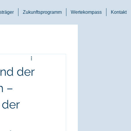
träger
Zukunftsprogramm
Wertekompass
Kontakt
and der
h –
 der