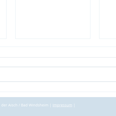
CSU-Kerwa-Auftakt mit viel
„Ohn
Prominenz: „Bessere
Staa
Rahmenbedingungen für
Wink
 der Aisch / Bad Windsheim |
Impressum
|
Kliniken notwendig“
Stieg
Mitt