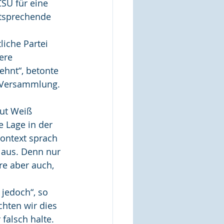
SU für eine 
tsprechende 
iche Partei 
ere 
ehnt“, betonte 
r Versammlung. 
ut Weiß 
e Lage in der 
Kontext sprach 
 aus. Denn nur 
e aber auch, 
jedoch“, so 
hten wir dies 
 falsch halte. 