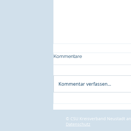
Kommentare
Kommentar verfassen...
Mittelstands-Union bei
MEKRA-Lang:„Globalität
sichert Arbeitsplätze im
© CSU Kreisverband Neustadt an
Inland“
Datenschutz