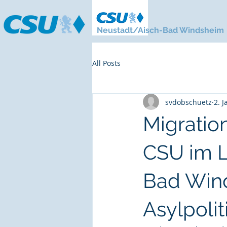
Neustadt/Aisch-Bad Windsheim
All Posts
svdobschuetz
2. J
Migratio
CSU im L
Bad Wind
Asylpolit