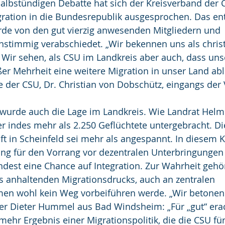
albstündigen Debatte hat sich der Kreisverband der C
ration in die Bundesrepublik ausgesprochen. Das en
rde von den gut vierzig anwesenden Mitgliedern und 
nstimmig verabschiedet. „Wir bekennen uns als christl
 Wir sehen, als CSU im Landkreis aber auch, dass uns
er Mehrheit eine weitere Migration in unser Land abl
e der CSU, Dr. Christian von Dobschütz, eingangs de
t wurde auch die Lage im Landkreis. Wie Landrat Helm
ier indes mehr als 2.250 Geflüchtete untergebracht. Di
ft in Scheinfeld sei mehr als angespannt. In diesem 
ng für den Vorrang vor dezentralen Unterbringungen
dest eine Chance auf Integration. Zur Wahrheit gehör
s anhaltenden Migrationsdrucks, auch an zentralen 
en wohl kein Weg vorbeiführen werde. „Wir betonen 
er Dieter Hummel aus Bad Windsheim: „Für „gut“ erac
elmehr Ergebnis einer Migrationspolitik, die die CSU für