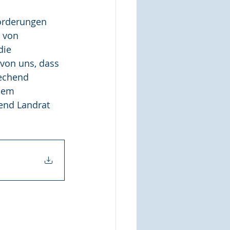
Forderungen 
 von 
die 
von uns, dass 
echend 
dem 
end Landrat 