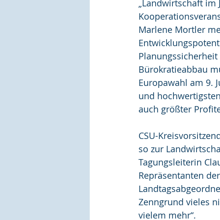
„Landwirtschaft im 
Kooperationsverans
Marlene Mortler mei
Entwicklungspotenti
Planungssicherheit
Bürokratieabbau mus
Europawahl am 9. Ju
und hochwertigsten
auch größter Profit
CSU-Kreisvorsitzend
so zur Landwirtscha
Tagungsleiterin Cl
Repräsentanten der
Landtagsabgeordnet
Zenngrund vieles n
vielem mehr“. 