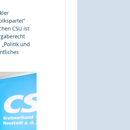
kler 
lkspartei“ 
chen CSU ist 
rgaberecht 
„Politik und 
tliches 