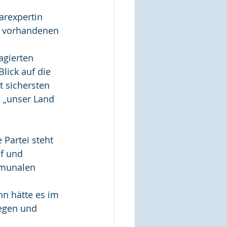
rexpertin 
ie vorhandenen 
gierten 
lick auf die 
t sichersten 
 „unser Land 
Partei steht 
f und 
mmunalen 
n hätte es im 
egen und 