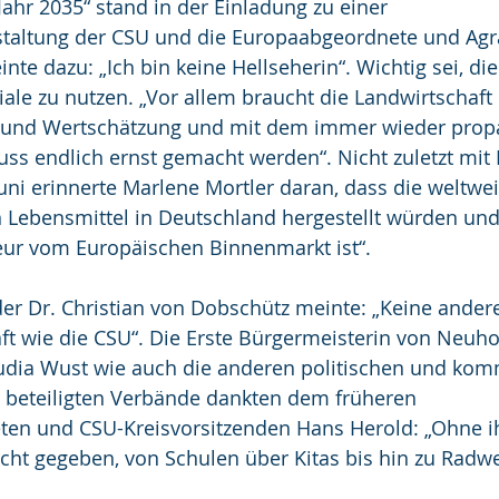
Jahr 2035“ stand in der Einladung zu einer 
taltung der CSU und die Europaabgeordnete und Agra
nte dazu: „Ich bin keine Hellseherin“. Wichtig sei, d
ale zu nutzen. „Vor allem braucht die Landwirtschaft 
 und Wertschätzung und mit dem immer wieder propa
s endlich ernst gemacht werden“. Nicht zuletzt mit B
ni erinnerte Marlene Mortler daran, dass die weltwei
 Lebensmittel in Deutschland hergestellt würden und
eur vom Europäischen Binnenmarkt ist“. 
er Dr. Christian von Dobschütz meinte: „Keine andere 
ft wie die CSU“. Die Erste Bürgermeisterin von Neuho
audia Wust wie auch die anderen politischen und ko
 beteiligten Verbände dankten dem früheren 
en und CSU-Kreisvorsitzenden Hans Herold: „Ohne ih
icht gegeben, von Schulen über Kitas bis hin zu Radw