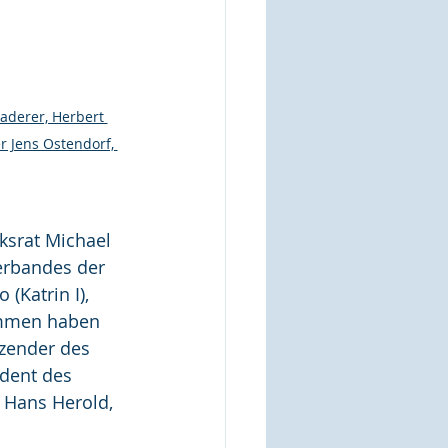
Maderer, Herbert 
 Jens Ostendorf, 
ksrat Michael 
erbandes der 
(Katrin I), 
ommen haben 
zender des 
ident des 
 Hans Herold, 