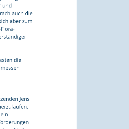
r und 
rach auch die 
sich aber zum 
Flora-
erständiger 
sten die 
gemessen 
tzenden Jens 
herzulaufen. 
ein 
sforderungen 