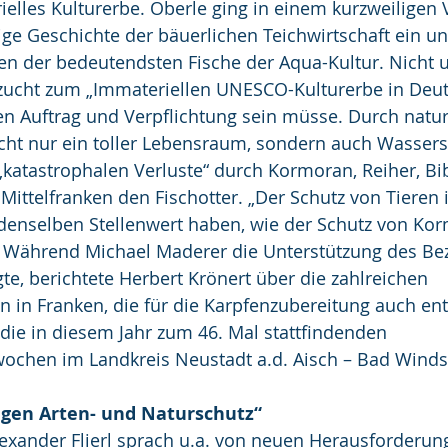
ielles Kulturerbe. Oberle ging in einem kurzweiligen V
ige Geschichte der bäuerlichen Teichwirtschaft ein u
nen der bedeutendsten Fische der Aqua-Kultur. Nicht 
zucht zum „Immateriellen UNESCO-Kulturerbe in Deut
n Auftrag und Verpflichtung sein müsse. Durch natu
icht nur ein toller Lebensraum, sondern auch Wassers
„katastrophalen Verluste“ durch Kormoran, Reiher, Bi
Mittelfranken den Fischotter. „Der Schutz von Tieren
enselben Stellenwert haben, wie der Schutz von Kor
. Während Michael Maderer die Unterstützung des Bez
gte, berichtete Herbert Krönert über die zahlreichen 
en in Franken, die für die Karpfenzubereitung auch e
 die in diesem Jahr zum 46. Mal stattfindenden 
chen im Landkreis Neustadt a.d. Aisch – Bad Wind
igen Arten- und Naturschutz“
exander Flierl sprach u.a. von neuen Herausforderun