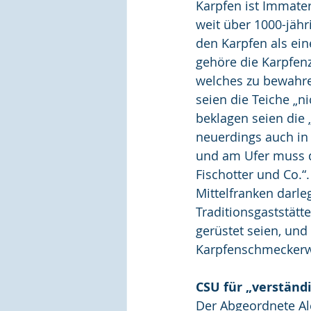
Karpfen ist Immater
weit über 1000-jähr
den Karpfen als ei
gehöre die Karpfen
welches zu bewahre
seien die Teiche „n
beklagen seien die 
neuerdings auch in 
und am Ufer muss d
Fischotter und Co.“
Mittelfranken darle
Traditionsgaststätt
gerüstet seien, und
Karpfenschmeckerwo
CSU für „verständ
Der Abgeordnete Al