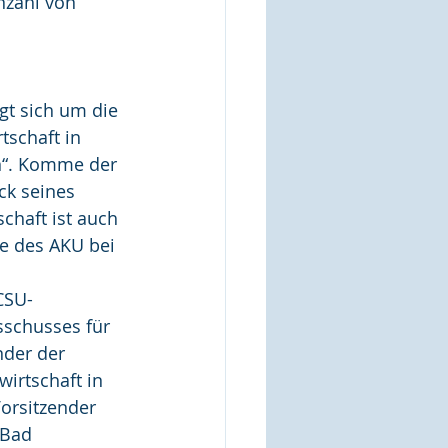
nzahl von 
t sich um die 
tschaft in 
n“. Komme der 
ck seines 
chaft ist auch 
ge des AKU bei 
CSU-
sschusses für 
der der 
irtschaft in 
orsitzender 
 Bad 