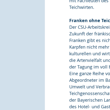
mit Fachleuten des
Teichwirten.
Franken ohne Teic
Der CSU-Arbeitskre
Zukunft der fränkisc
Franken gibt es ni
Karpfen nicht mehr 
kulturellen und wir
die Artenvielfalt u
der Tagung im voll 
Eine ganze Reihe vo
Abgeordneter im Ba
Umwelt und Verbrau
Teichgenossenschaft
der Bayerischen Lan
des Hotel- und Gast