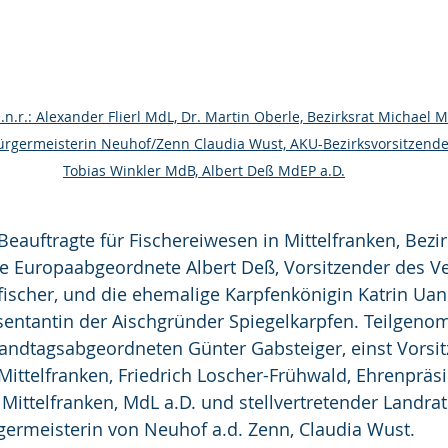
.l.n.r.: Alexander Flierl MdL, Dr. Martin Oberle, Bezirksrat Michael 
ürgermeisterin Neuhof/Zenn Claudia Wust, AKU-Bezirksvorsitzender
Tobias Winkler MdB, Albert Deß MdEP a.D.
Beauftragte für Fischereiwesen in Mittelfranken, Bezir
re Europaabgeordnete Albert Deß, Vorsitzender des V
ischer, und die ehemalige Karpfenkönigin Katrin Uano 
sentantin der Aischgründer Spiegelkarpfen. Teilgen
Landtagsabgeordneten Günter Gabsteiger, einst Vorsit
Mittelfranken, Friedrich Loscher-Frühwald, Ehrenpräs
Mittelfranken, MdL a.D. und stellvertretender Landrat
germeisterin von Neuhof a.d. Zenn, Claudia Wust.