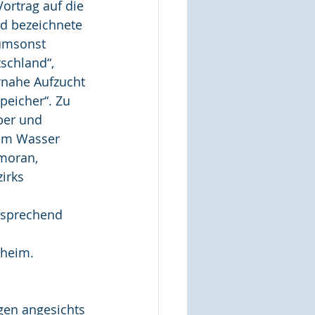
ortrag auf die 
nd bezeichnete 
umsonst 
schland“, 
rnahe Aufzucht 
peicher“. Zu 
ber und 
 im Wasser 
moran, 
irks 
ntsprechend 
sheim.
gen angesichts 