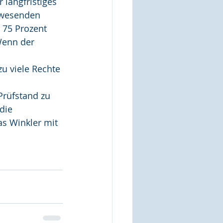
langfristiges 
nwesenden 
 75 Prozent 
Wenn der 
u viele Rechte 
 
rüfstand zu 
die 
as Winkler mit 