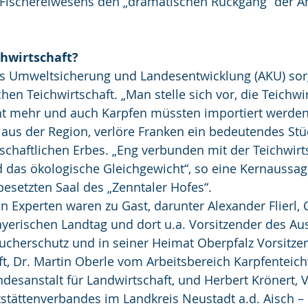
 Fischereiwesens den „dramatischen Rückgang“ der A
hwirtschaft?
is Umweltsicherung und Landesentwicklung (AKU) sorg
hen Teichwirtschaft. „Man stelle sich vor, die Teichwir
cht mehr und auch Karpfen müssten importiert werde
aus der Region, verlöre Franken ein bedeutendes Stü
tschaftlichen Erbes. „Eng verbunden mit der Teichwirts
nd das ökologische Gleichgewicht“, so eine Kernaussa
besetzten Saal des „Zenntaler Hofes“.
n Experten waren zu Gast, darunter Alexander Flierl, 
yerischen Landtag und dort u.a. Vorsitzender des Au
cherschutz und in seiner Heimat Oberpfalz Vorsitzen
, Dr. Martin Oberle vom Arbeitsbereich Karpfenteichw
desanstalt für Landwirtschaft, und Herbert Krönert, V
stättenverbandes im Landkreis Neustadt a.d. Aisch –