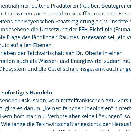
schentnahmen seitens Prädatoren (Räuber, Beutegreife
en Teichwirten zunehmend zu schaffen machten. Er sp
itens der Bayerischen Staatsregierung an, wünschte 
Bundesebene die Umsetzung der FFH-Richtlinie (Fauna-
rale Frage des ländlichen Raumes insgesamt sei „ein v
utz auf allen Ebenen“. 
rleben der Teichwirtschaft sah Dr. Oberle in einer 
tion auch als Wasser- und Energiewirte, zudem müs
 Ökosystem und die Gesellschaft insgesamt auch an
n sofortiges Handeln
senden Diskussion, vom mittelfränkischen AKU-Vorsi
, ging es darum, „keinen falschen Ideologien“ hinter
ikern hört man nur Verbote aber keine Lösungen“, so 
 Wie lange die Teichwirtschaft angesichts der Herau