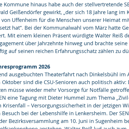
ne Kommune hinaus habe auch der stellvertretende S
ald Geißendörfer gewirkt, „der sich 18 Jahre lang im 
t von Uffenheim für die Menschen unserer Heimat mit 
setzt hat“. Bei der Kommunalwahl vom März hatte Ge
rt. Mit einem kleinen Präsent würdigte Walter Reiß d
gagement über Jahrzehnte hinweg und brachte seine
tig auf seinen reichen Erfahrungsschatz zählen zu dü
hresprogramm 2026
nd ausgebuchten Theaterfahrt nach Dinkelsbühl im 
Oktober sind die CSU-Senioren auch politisch aktiv:
zen müsse wieder mehr Vorsorge für Notfälle getroff
SEN eine Tagung mit Dieter Hummel zum Thema „Zivil-
risenfall – Versorgungssicherheit in der jetzigen Wirk
n Besuch bei der Lebenshilfe in Lenkersheim. Der SE
 der Bezirksversammlung am 10. Juni in Sugenheim be
elfrankenebene anstehen. Walter Reiß lud auch zum 