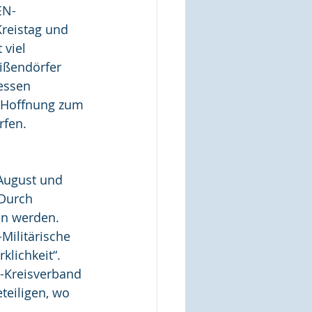
EN-
Kreistag und 
viel 
ißendörfer 
essen 
 Hoffnung zum 
rfen.
August und 
 Durch 
en werden. 
Militärische 
lichkeit“. 
N-Kreisverband 
teiligen, wo 