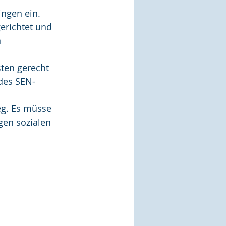
ngen ein.
gerichtet und 
 
ten gerecht 
des SEN-
eg. Es müsse 
gen sozialen 
 