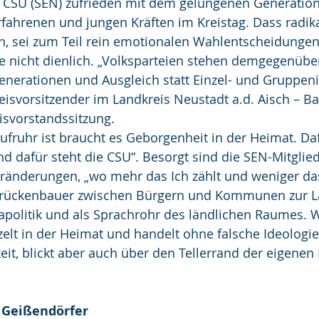
 CSU (SEN) zufrieden mit dem gelungenen Generatio
ahrenen und jungen Kräften im Kreistag. Dass radika
sei zum Teil rein emotionalen Wahlentscheidungen 
 nicht dienlich. „Volksparteien stehen demgegenüber
enerationen und Ausgleich statt Einzel- und Gruppeni
eisvorsitzender im Landkreis Neustadt a.d. Aisch – 
eisvorstandssitzung.
ufruhr ist braucht es Geborgenheit in der Heimat. Daf
 dafür steht die CSU“. Besorgt sind die SEN-Mitglied
eränderungen, „wo mehr das Ich zählt und weniger das
Brückenbauer zwischen Bürgern und Kommunen zur La
politik und als Sprachrohr des ländlichen Raumes. Wa
zelt in der Heimat und handelt ohne falsche Ideologi
eit, blickt aber auch über den Tellerrand der eigen
 Geißendörfer