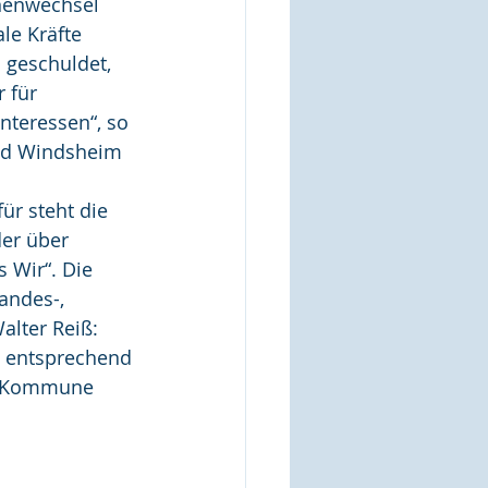
nenwechsel 
le Kräfte 
geschuldet, 
 für 
nteressen“, so 
Bad Windsheim 
ür steht die 
er über 
 Wir“. Die 
ndes-, 
lter Reiß: 
e entsprechend 
en Kommune 