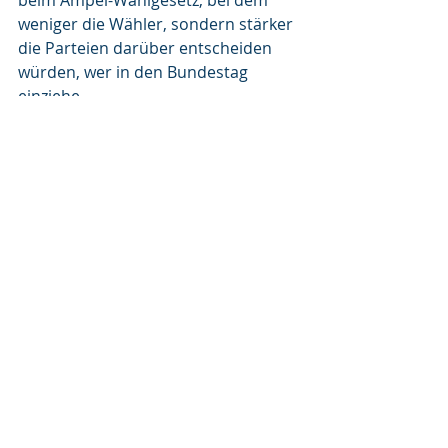
beim Ampel-Wahlgesetz, bei dem 
weniger die Wähler, sondern stärker 
die Parteien darüber entscheiden 
würden, wer in den Bundestag 
einziehe.
Die Nominierungsveranstaltung fand 
im eigens aufgebauten Kärwazelt in 
Roßtal statt, in dem sich der einzige 
aktive Kärwabursch unter den 733 
Bundestagsabgeordneten sichtlich 
wohl fühlte. Unter den Gästen waren 
die beiden Landtagsabgeordneten, 
Bezirksrat, Landrat und zahlreiche 
Bürgermeisterinnen und 
Bürgermeister. Sie alle zeigten sich 
entschlossen, in einem engagierten 
Wahlkampf für die CSU den Wechsel 
herbeizuführen. „Wir sind bereit für 
den Wechsel, wir haben aus den 